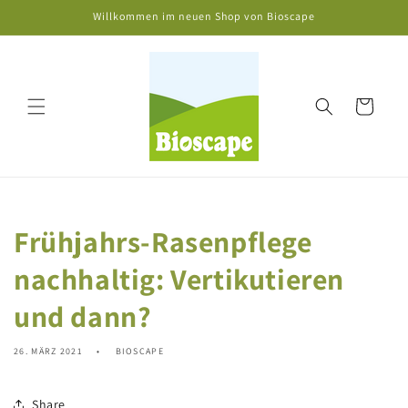
Direkt
Willkommen im neuen Shop von Bioscape
zum
Inhalt
Warenkorb
Frühjahrs-Rasenpflege
nachhaltig: Vertikutieren
und dann?
26. MÄRZ 2021
BIOSCAPE
Share